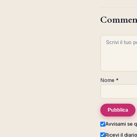
Commen
Nome
*
Pubblica
Avvisami se q
Ricevi il diari