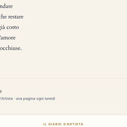
ndare
he restare
ià corto
d’amore
socchiuse.
o
 d'Artista · una pagina ogni lunedì
IL DIARIO D'ARTISTA