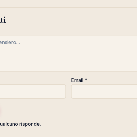
ti
Email
*
ualcuno risponde.
o