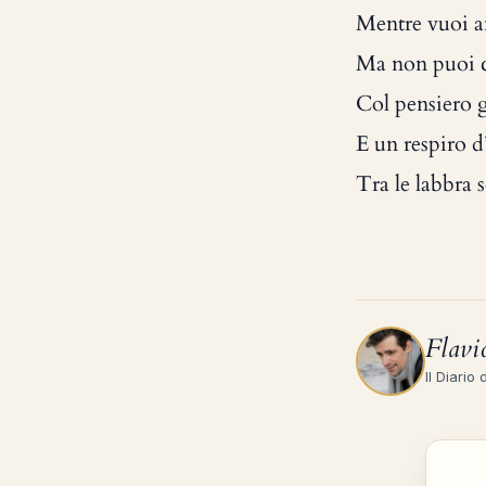
Mentre vuoi a
Ma non puoi c
Col pensiero g
E un respiro 
Tra le labbra 
Flavi
Il Diario