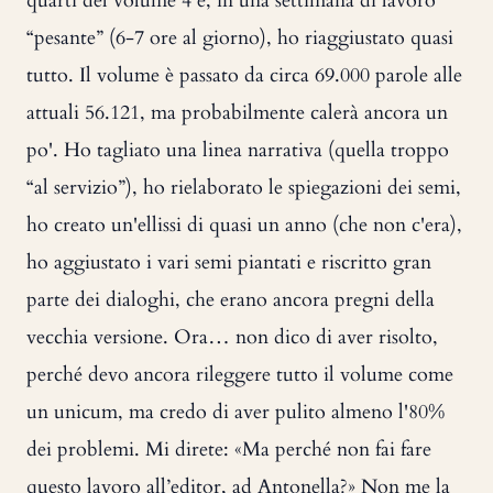
quarti del volume 4 e, in una settimana di lavoro
“pesante” (6-7 ore al giorno), ho riaggiustato quasi
tutto. Il volume è passato da circa 69.000 parole alle
attuali 56.121, ma probabilmente calerà ancora un
po'. Ho tagliato una linea narrativa (quella troppo
“al servizio”), ho rielaborato le spiegazioni dei semi,
ho creato un'ellissi di quasi un anno (che non c'era),
ho aggiustato i vari semi piantati e riscritto gran
parte dei dialoghi, che erano ancora pregni della
vecchia versione. Ora… non dico di aver risolto,
perché devo ancora rileggere tutto il volume come
un unicum, ma credo di aver pulito almeno l'80%
dei problemi. Mi direte: «Ma perché non fai fare
questo lavoro all’editor, ad Antonella?» Non me la