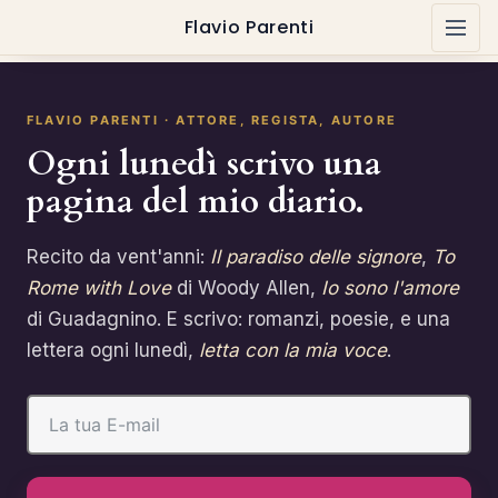
Flavio Parenti
FLAVIO PARENTI · ATTORE, REGISTA, AUTORE
Ogni lunedì scrivo una
pagina del mio diario.
Recito da vent'anni:
Il paradiso delle signore
,
To
Rome with Love
di Woody Allen,
Io sono l'amore
di Guadagnino. E scrivo: romanzi, poesie, e una
lettera ogni lunedì,
letta con la mia voce
.