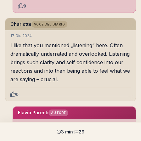
0
Charlotte
VOCE DEL DIARIO
17 Giu 2024
I like that you mentioned „listening“ here. Often
dramatically underrated and overlooked. Listening
brings such clarity and self confidence into our
reactions and into then being able to feel what we
are saying – crucial.
0
Flavio Parenti
AUTORE
19 Giu 2024
3 min
·
29
A good actor listens. That’s all there is