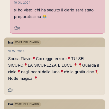
19 Giu 2024
si ho visto! chi ha seguito il diario sarà stato
preparatissimo
0
Isa
VOCE DEL DIARIO
18 Giu 2024
Scusa Flavio
Correggo errore
TU SEI
SICURO
LA SICUREZZA È LUCE
Guarda il
cielo
negli occhi della luna
c’è la gratitudine
Notte magica
0
Isa
VOCE DEL DIARIO