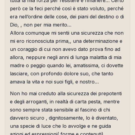
tutta la mia forza per resistere e rimanere… Certo
però ce la feci perché così è stato voluto, perché
era nell’ordine delle cose, dei piani del destino o di
Dio, , non per mia merito…
Allora comunque mi sentii una sicurezza che non
mi ero riconosciuta prima,, una determinazione e
un coraggio di cui non avevo dato prova fino ad
allora, neppure negli anni di lunga malattia di mia
madre o peggio quando lei, amatissima, ci dovette
lasciare, con profondo dolore suo, che tanto
amava la vita e noi suoi figli, e nostro…
Non ho mai creduto alla sicurezza dei prepotenti
e degli arroganti, in realtà di carta pesta, mentre
sono sempre stata sensibile al fascino di chi
davvero sicuro , dignitosamente, lo è diventato,
una specie di luce che lo avvolge e ne guida
azioni ed espressioni( forme e contenuti).