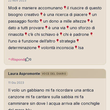
22 Nov 2023
Modi e maniere accomunano
il riuscire di questo
bisogno creativo
è una ricerca di piacere
un
passaggio fiorito
un dono a mille altezze
è
dato a tutti provare
è una via
uno sforzo di
rinascita
c’è chi schiavo è
chi è padrone
l’uno è funzione dell’altro
strategia
determinazione
volontà inconscia
Isa
Rispondi
0
Laura Aspromonte
VOCE DEL DIARIO
11 Giu 2023
Il volo un gabbiano mi fa ricordare una antica
canzone mi fa cantare sulla sabbia mi fa
camminare sin dove l acqua arriva alle conchiglie