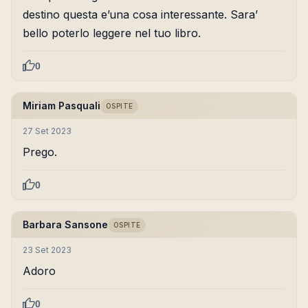
destino questa e’una cosa interessante. Sara’
bello poterlo leggere nel tuo libro.
0
Miriam Pasquali
OSPITE
27 Set 2023
Prego.
0
Barbara Sansone
OSPITE
23 Set 2023
Adoro
0