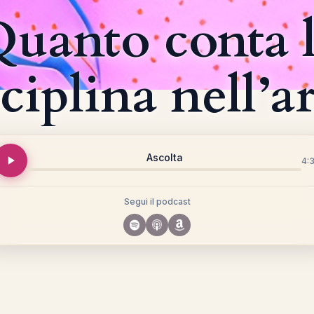
uanto conta 
sciplina nell’ar
Ascolta
4:
Segui il podcast