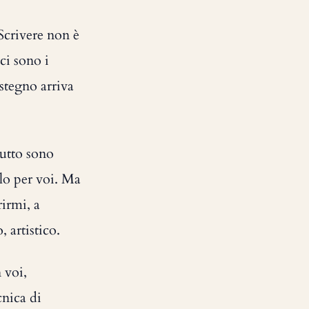
Scrivere non è
ci sono i
ostegno arriva
tutto sono
olo per voi. Ma
rirmi, a
 artistico.
 voi,
cnica di