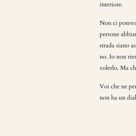
interiore.
Non ci potevo 
persone abbia
strada siano a
no. Io non rie
volerlo. Ma chi
Voi che ne pen
non ha un dial