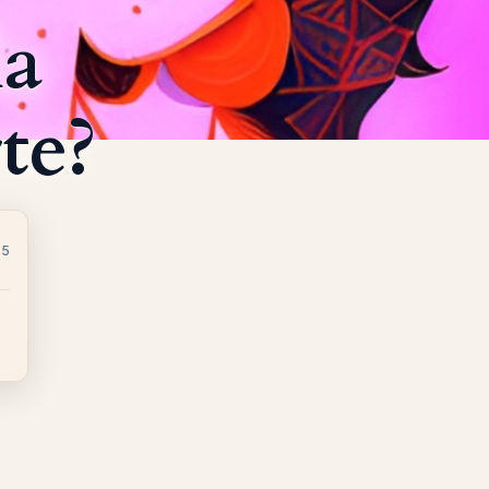
la
te?
35