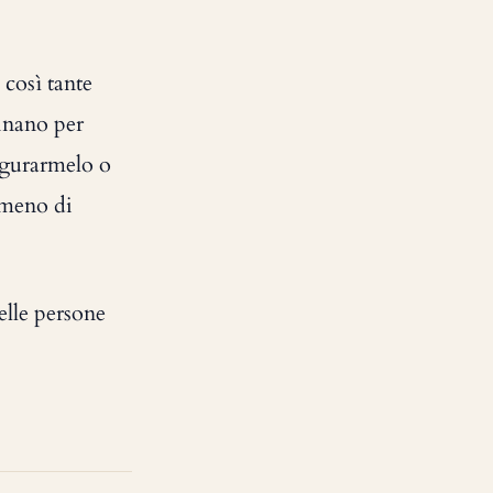
 così tante
inano per
ugurarmelo o
mmeno di
elle persone