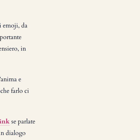
i emoji, da
mportante
nsiero, in
’anima e
che farlo ci
link
se parlate
un dialogo