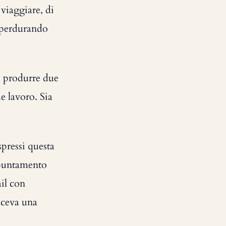
 viaggiare, di
e perdurando
a produrre due
e lavoro. Sia
spressi questa
appuntamento
il con
faceva una