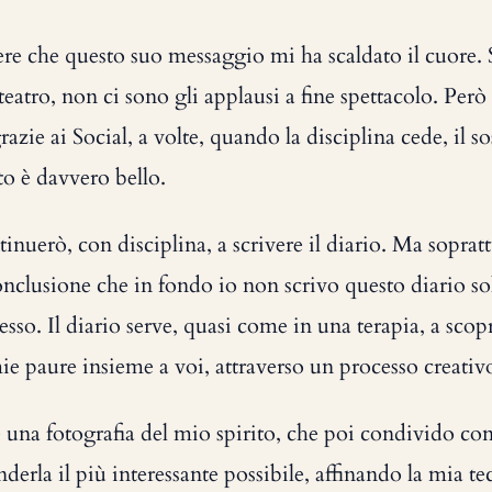
e che questo suo messaggio mi ha scaldato il cuore. 
eatro, non ci sono gli applausi a fine spettacolo. Però 
azie ai Social, a volte, quando la disciplina cede, il s
to è davvero bello.
nuerò, con disciplina, a scrivere il diario. Ma soprat
conclusione che in fondo io non scrivo questo diario s
esso. Il diario serve, quasi come in una terapia, a scop
ie paure insieme a voi, attraverso un processo creativo,
una fotografia del mio spirito, che poi condivido con
derla il più interessante possibile, affinando la mia te