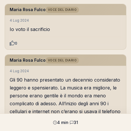
Maria Rosa Fulco
VOCE DEL DIARIO
4 Lug 2024
Io voto il sacrificio
0
Maria Rosa Fulco
VOCE DEL DIARIO
4 Lug 2024
Gli 90 hanno presentato un decennio considerato
leggero e spensierato. La musica era migliore, le
persone erano gentile è il mondo era meno
complicato di adesso. All’inizio degli anni 90 i
cellulari e internet non c’erano si usava il telefono
di casa per sentire gli amici. Si dava
4 min
·
31
appuntamento era quello non potevi disdire. Gli