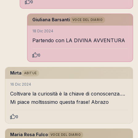
0
Giuliana Barsanti
VOCE DEL DIARIO
18 Dic 2024
Partendo con LA DIVINA AVVENTURA
0
Mirta
ABITUÈ
16 Dic 2024
Coltivare la curiosità è la chiave di conoscenza….
Mi piace moltisssimo questa frase! Abrazo
0
Maria Rosa Fulco
VOCE DEL DIARIO