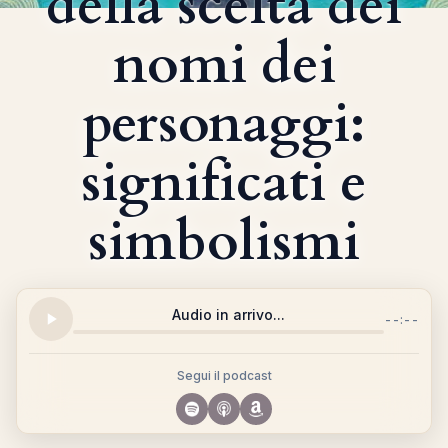
della scelta dei
nomi dei
personaggi:
significati e
simbolismi
Audio in arrivo...
--:--
Segui il podcast