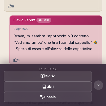
0
Flavio Parenti
AUTORE
3 Apr 2023
Brava, mi sembra l’approccio più corretto.
“Vediamo un po’ che tira fuori dal cappello”
. Spero di essere all’altezza delle aspettative…
0
ESPLORA
miki
ABITUÈ
Diario
3 Apr 2023
Libri
interessante, non sapevo! il nome di kato
composto dalla parola “est” immediatamente mi
Poesie
ha evocato il sorgere del sole all’ alba. quindi un