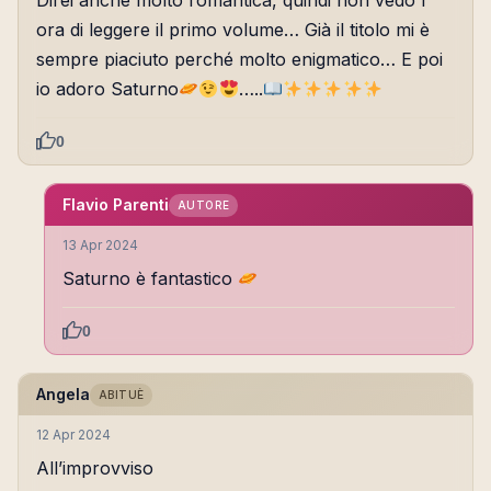
Direi anche molto romantica, quindi non vedo l
ora di leggere il primo volume… Già il titolo mi è
sempre piaciuto perché molto enigmatico… E poi
io adoro Saturno
…..
0
Flavio Parenti
AUTORE
13 Apr 2024
Saturno è fantastico
0
Angela
ABITUÈ
12 Apr 2024
All’improvviso