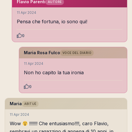
Flavio Parenti
AUTORE
11 Apr 2024
Pensa che fortuna, io sono qui!
0
Maria Rosa Fulco
VOCE DEL DIARIO
11 Apr 2024
Non ho capito la tua ironia
0
Maria
ABITUÈ
11 Apr 2024
Wow
!!!!!!! Che entusiasmo!!!!, caro Flavio,
sembravi un ragazzino di appena di 10 anni, in