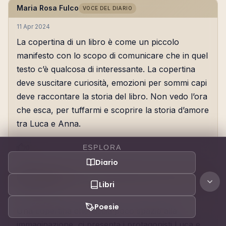
Maria Rosa Fulco
VOCE DEL DIARIO
11 Apr 2024
La copertina di un libro è come un piccolo
manifesto con lo scopo di comunicare che in quel
testo c’è qualcosa di interessante. La copertina
deve suscitare curiosità, emozioni per sommi capi
deve raccontare la storia del libro. Non vedo l’ora
che esca, per tuffarmi e scoprire la storia d’amore
tra Luca e Anna.
ESPLORA
0
Diario
Paola
ABITUÈ
Libri
11 Apr 2024
Poesie
Una copertina che lascia poco spazio alla
immaginazione, ci presenta i protagonisti Luca e