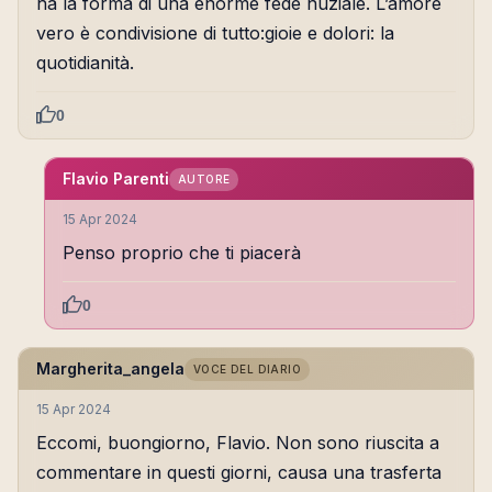
ha la forma di una enorme fede nuziale. L’amore
vero è condivisione di tutto:gioie e dolori: la
quotidianità.
0
Flavio Parenti
AUTORE
15 Apr 2024
Penso proprio che ti piacerà
0
Margherita_angela
VOCE DEL DIARIO
15 Apr 2024
Eccomi, buongiorno, Flavio. Non sono riuscita a
commentare in questi giorni, causa una trasferta