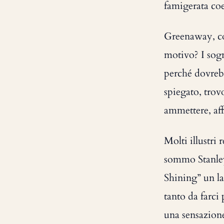
famigerata co
Greenaway, com
motivo? I sog
perché dovrebb
spiegato, trov
ammettere, aff
Molti illustri
sommo Stanley 
Shining” un la
tanto da farci
una sensazione 