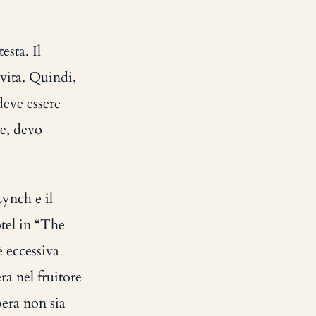
esta. Il
vita. Quindi,
deve essere
 e, devo
Lynch e il
tel in “The
è eccessiva
ra nel fruitore
pera non sia