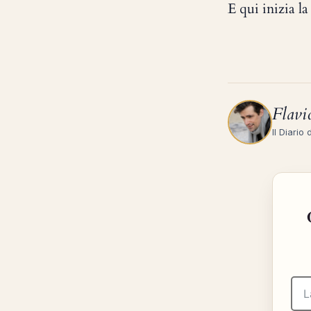
E qui inizia l
Flavi
Il Diario