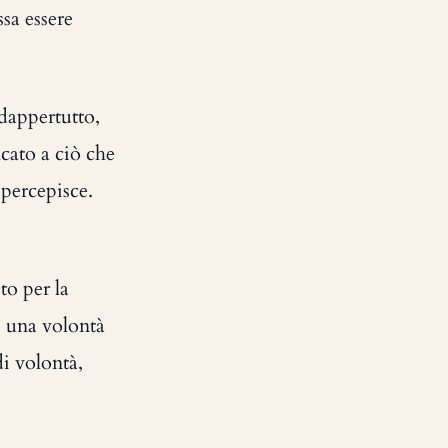
sa essere
 dappertutto,
icato a ciò che
 percepisce.
to per la
à, una volontà
di volontà,