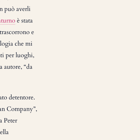
on può averli
aturno
è stata
 trascorrono e
ologia che mi
ti per luoghi,
a autore, “da
ato detentore.
ican Company”,
a Peter
ella