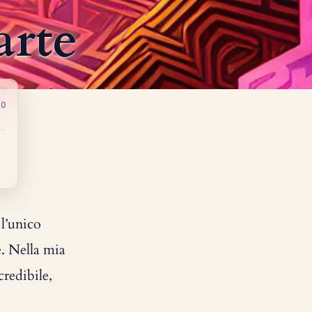
arte
10
 l’unico
e. Nella mia
credibile,