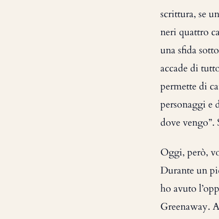
scrittura, se 
neri quattro ca
una sfida sott
accade di tutt
permette di ca
personaggi e d
dove vengo”. S
Oggi, però, vo
Durante un pi
ho avuto l’opp
Greenaway. Ab