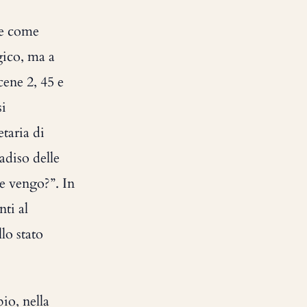
he come
gico, ma a
cene 2, 45 e
si
etaria di
radiso delle
e vengo?”. In
ti al
lo stato
io, nella