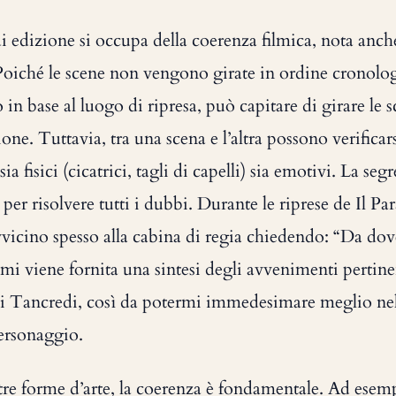
di edizione si occupa della coerenza filmica, nota anc
Poiché le scene non vengono girate in ordine cronolo
 in base al luogo di ripresa, può capitare di girare le s
one. Tuttavia, tra una scena e l’altra possono verificar
a fisici (cicatrici, tagli di capelli) sia emotivi. La segr
per risolvere tutti i dubbi. Durante le riprese de Il Pa
vicino spesso alla cabina di regia chiedendo: “Da dov
mi viene fornita una sintesi degli avvenimenti pertinen
i Tancredi, così da potermi immedesimare meglio nel
ersonaggio.
tre forme d’arte, la coerenza è fondamentale. Ad esemp