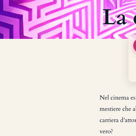
La 
Nel cinema esis
mestiere che a
carriera d’att
vero?