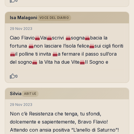
0
Isa Malagoni
VOCE DEL DIARIO
29 Nov 2023
Ciao Flavio
Vai
scrivi
sogna
bacia la
fortuna
non lasciare l’isola felice
sui cigli fioriti
il polline ti invita
a fermare il passo sull’ora
del sogno
la Vita ha due Vite
Il Sogno e
0
Silvia
ABITUÈ
29 Nov 2023
Non c’è Resistenza che tenga, tu sfondi,
dolcemente e sapientemente, Bravo Flavio!
Attendo con ansia positiva “L’anello di Saturno”!