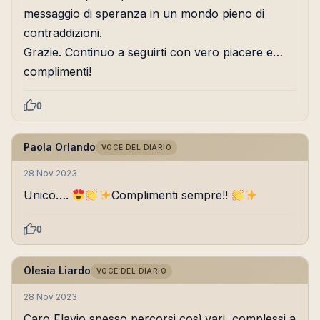
messaggio di speranza in un mondo pieno di
contraddizioni.
Grazie. Continuo a seguirti con vero piacere e…
complimenti!
0
Paola Orlando
VOCE DEL DIARIO
28 Nov 2023
Unico….
Complimenti sempre!!
0
Olesia Liardo
VOCE DEL DIARIO
28 Nov 2023
Caro Flavio spesso percorsi così vari ,complessi,a