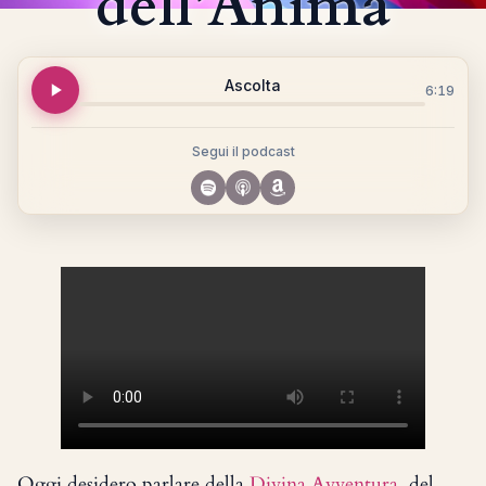
dell’Anima
Ascolta
6:19
Segui il podcast
Oggi desidero parlare della
Divina Avventura
, del