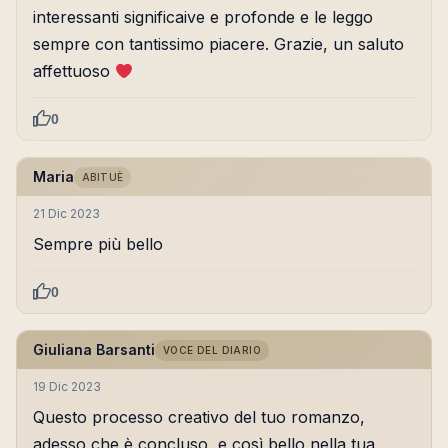
interessanti significaive e profonde e le leggo
sempre con tantissimo piacere. Grazie, un saluto
affettuoso
0
Maria
ABITUÈ
21 Dic 2023
Sempre più bello
0
Giuliana Barsanti
VOCE DEL DIARIO
19 Dic 2023
Questo processo creativo del tuo romanzo,
adesso che è concluso, e così bello nella tua