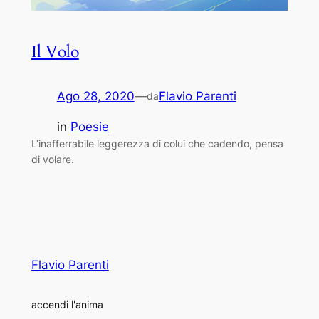
Il Volo
Ago 28, 2020
—
Flavio Parenti
da
in
Poesie
L’inafferrabile leggerezza di colui che cadendo, pensa
di volare.
Flavio Parenti
accendi l'anima