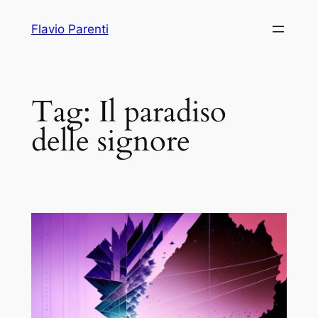
Vai
Flavio Parenti
al
contenuto
Tag:
Il paradiso
delle signore