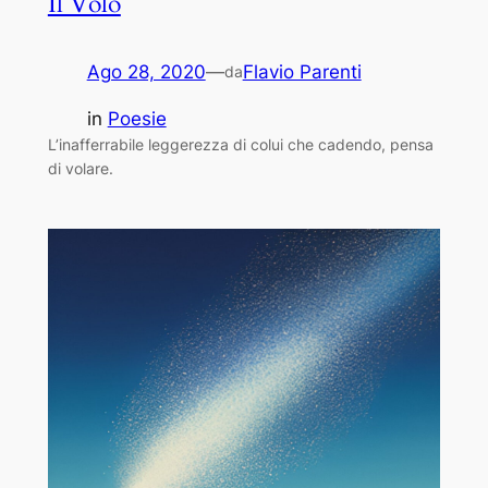
Il Volo
Ago 28, 2020
—
Flavio Parenti
da
in
Poesie
L’inafferrabile leggerezza di colui che cadendo, pensa
di volare.