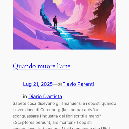
Quando muore l’arte
Lug 21, 2025
—
Flavio Parenti
da
in
Diario D’artista
Sapete cosa dicevano gli amanuensi e i copisti quando
l’invenzione di Gutenberg (la stampa) arrivò a
sconquassare l’industria dei libri scritti a mano?
«Scriptores pereunt, ars moritur.» I copisti
scompaiono, l’arte muore. Molti ritenevano che i libri