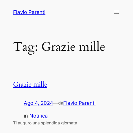
Vai
Flavio Parenti
al
contenuto
Tag:
Grazie mille
Grazie mille
Ago 4, 2024
—
Flavio Parenti
da
in
Notifica
Ti auguro una splendida giornata